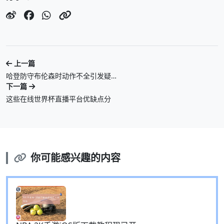
上一篇
哈登防守布伦森时动作不全引发疑…
下一篇
这些在线世界杯直播平台优缺点分
你可能感兴趣的内容