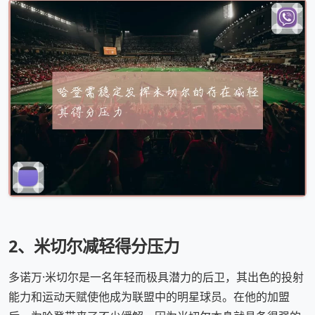
2、米切尔减轻得分压力
多诺万·米切尔是一名年轻而极具潜力的后卫，其出色的投射
能力和运动天赋使他成为联盟中的明星球员。在他的加盟