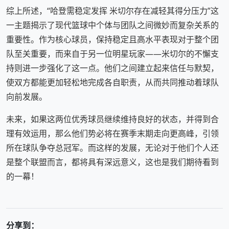
综上所述，“哈登需稳定发挥 米切尔存在减轻其得分压力”这
一主题揭示了现代篮球中个体与团队之间微妙而复杂关系的
重要性。作为核心球员，保持稳定且高水平表现对于整个团
队至关重要，而来自于另一位明星玩家——米切尔的不懈支
持则进一步强化了这一点。他们之间建立起来信任与默契，
使双方都能更加轻松地完成各自职责，从而共同推动着球队
向前发展。
未来，如果这两位优秀球员继续维持良好的状态，并得到合
理有效运用，那么他们势必将在赛季末期走向更高峰，引领
所在球队争夺总冠军。而这样的发展，无论对于他们个人还
是整个联盟而言，都将具有深远意义，这也是我们期待看到
的一幕！
分享到：