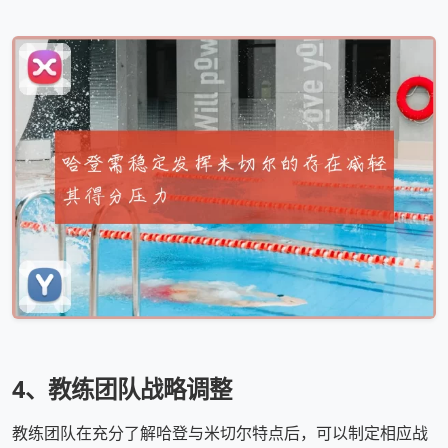
4、教练团队战略调整
教练团队在充分了解哈登与米切尔特点后，可以制定相应战