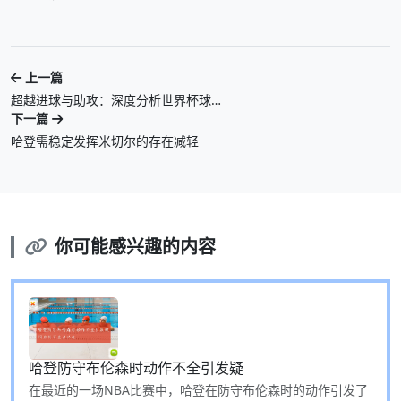
上一篇
超越进球与助攻：深度分析世界杯球…
下一篇
哈登需稳定发挥米切尔的存在减轻
你可能感兴趣的内容
哈登防守布伦森时动作不全引发疑
在最近的一场NBA比赛中，哈登在防守布伦森时的动作引发了