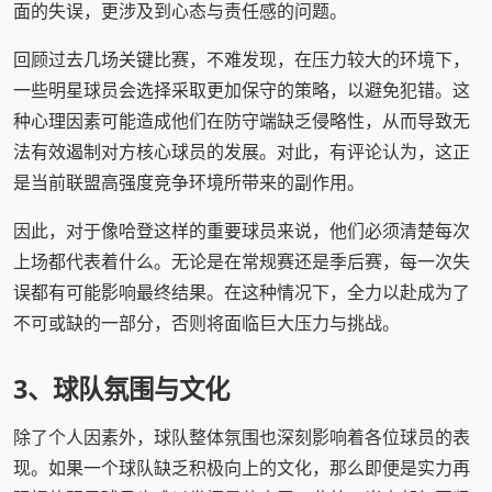
面的失误，更涉及到心态与责任感的问题。
回顾过去几场关键比赛，不难发现，在压力较大的环境下，
一些明星球员会选择采取更加保守的策略，以避免犯错。这
种心理因素可能造成他们在防守端缺乏侵略性，从而导致无
法有效遏制对方核心球员的发展。对此，有评论认为，这正
是当前联盟高强度竞争环境所带来的副作用。
因此，对于像哈登这样的重要球员来说，他们必须清楚每次
上场都代表着什么。无论是在常规赛还是季后赛，每一次失
误都有可能影响最终结果。在这种情况下，全力以赴成为了
不可或缺的一部分，否则将面临巨大压力与挑战。
3、球队氛围与文化
除了个人因素外，球队整体氛围也深刻影响着各位球员的表
现。如果一个球队缺乏积极向上的文化，那么即便是实力再