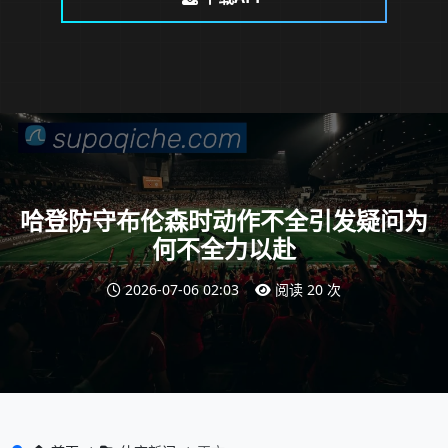
哈登防守布伦森时动作不全引发疑问为
何不全力以赴
2026-07-06 02:03
阅读 20 次