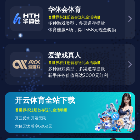
华体会三重安全护盾系统
从身份验证到平台架构，hth.com构建多层防线，强化整体
安全韧性。
用户层安全
通过设备识别与行为监
控，有效防止账户异常
访问。