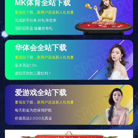
数据层安全
敏感数据进行加密处
理，并通过访问权限控
制强化隐私保护。
功能模块更新 · 分类查看版本
演进