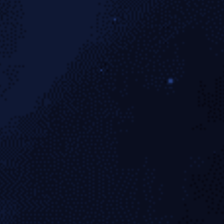
偏好提供个性推送。
v6.2.0：
新增“热投榜”，自动聚合平台高关注赛事，便于快
速浏览。
v5.9.2：
话题聚合功能加入，集中展示当日热议赛事与趋
势。
界面与交互
v6.3.0：
全局交互动效优化，页面滚动与模块切换更流
畅。
v6.1.3：
夜间模式字体与背景对比度调整，提升阅读舒适
度。
v6.0.0：
视觉风格全面焕新，支持浅色与暗色模式自动切
换。