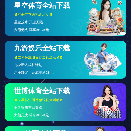
平台安全核心
系统层安全
部署入侵检测、防火墙
策略与系统加固模块，
提升抗风险能力。