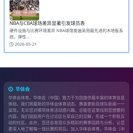
NBA与CBA球场差异显著引发球员表
硬件设施与比赛环境差异 NBA球馆普遍采用最先进的木地板系
统，弹性...
2026-05-21
华体会
华体会体育，华体会（中国）致力于为您提供最丰富的体育信息
体验。我们将最新的华体会体育动态、赛事更新及球队新闻一一
呈现，无论您对哪项体育活动感兴趣，总能在这里找到您想要的
内容。我们鼓励用户在讨论区分享自己的见解，形成一个积极互
动的社区。此外，您还会发现众多精彩的赛季回顾与分析，让您
更深入地了解每一场比赛的背后。加入华体会体育，华体会（中