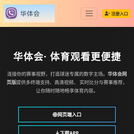
注册入口
华体会
· 体育观看更便捷
连接你的赛事视野，打造球迷专属的数字主场。
华体会网
页版
提供多终端支持、高清视频、 实时比分与赛事推荐，
让你随时随地畅享体育内容。
网页端入口
下载APP