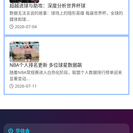
超越进球与助攻：深度分析世界杯球
数据无法言说的故事：球场上的隐形英雄 每届世界杯，全球的
媒体和球...
2026-07-04
NBA个人排名更新 多位球星数据飙
随着NBA常规赛进入白热化阶段，联盟个人数据排行榜单迎来
显著变动...
2026-07-11
华体会