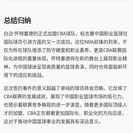
总结归纳
白边·怀特塞德的正式加盟CBA球队，标志着中国职业篮球在
国际球员引进方面的又一次成功。这位NBA前锋的到来，不
仅为所在球队增添了防守硬度和职业素养，更是CBA联赛国
际化进程的重要体现。怀特塞德将在新的舞台上展现职业精
神，为中国球迷呈现高质量的篮球表演，同时也将面临新环
境下的适应和挑战。
这次签约事件的意义超越了单纯的球员转会范畴。它反映了
CBA联赛的发展成就，展现了中国职业篮球市场的吸引力，
也预示着联赛竞争格局的进一步演变。随着更多国际顶级人
才的加盟，CBA正在朝着更加国际化、职业化的方向迈进，
这对于推动中国篮球事业的发展具有深远意义。