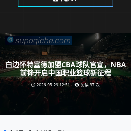
白边怀特塞德加盟CBA球队官宣，NBA
前锋开启中国职业篮球新征程
2026-05-29 12:51
阅读 37 次