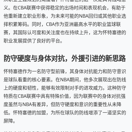
义。在CBA联赛中获得稳定的出场时间和表现机会，有助于
他重新建立职业形象，为未来可能的NBA回归或其他职业选
择积累筹码。同时，CBA作为亚洲最高水平的职业篮球联
赛，其国际认可度和关注度也在持续上升，这为怀特塞德的
职业发展提供了良好的平台。
防守硬度与身体对抗，外援引进的新思路
怀特塞德作为一名防守型前锋，其身体对抗能力和防守意识
是球队看重的核心要素。在NBA期间，他多次展现出在防线
上的硬度和韧性，能够有效限制对手的进攻威力。这种防守
特质在CBA联赛中具有特殊价值，因为联赛中的身体对抗强
度虽然与NBA有差异，但防守硬度和意识的重要性从未降
低。怀特塞德的加盟，为所在球队的防线增添了一道坚实的
屏障。