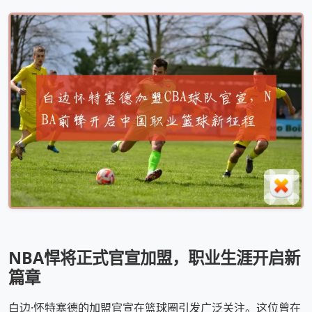
NBA悍将正式官宣加盟，职业生涯开启新
篇章
白边·怀特塞德的加盟官宣在篮球圈引发广泛关注。这位曾在