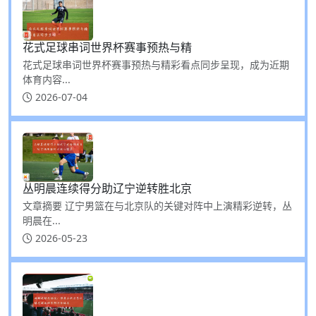
花式足球串词世界杯赛事预热与精
花式足球串词世界杯赛事预热与精彩看点同步呈现，成为近期
体育内容...
2026-07-04
丛明晨连续得分助辽宁逆转胜北京
文章摘要 辽宁男篮在与北京队的关键对阵中上演精彩逆转，丛
明晨在...
2026-05-23