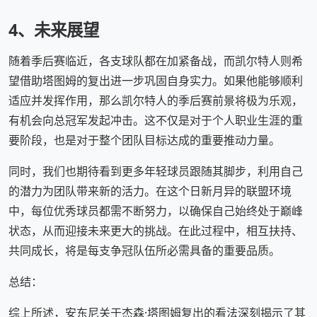
4、未来展望
随着季后赛临近，各支球队都在加紧备战，而凯尔特人则希
望借助塔图姆的复出进一步巩固自身实力。如果他能够顺利
适应并发挥作用，那么凯尔特人的季后赛前景将极为乐观，
有机会向总冠军发起冲击。这不仅是对于个人职业生涯的重
要阶段，也是对于整个团队目标达成的重要推动力量。
同时，我们也期待看到更多年轻球员跟随其脚步，利用自己
的潜力为团队带来新的活力。在这个日新月异的联盟环境
中，每位优秀球员都需不断努力，以确保自己始终处于巅峰
状态，从而迎接未来更大的挑战。在此过程中，相互扶持、
共同成长，将是每支争冠队伍所必需具备的重要品质。
总结：
综上所述，安东尼关于杰森·塔图姆复出的看法深刻揭示了其