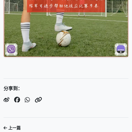
分享到：
上一篇