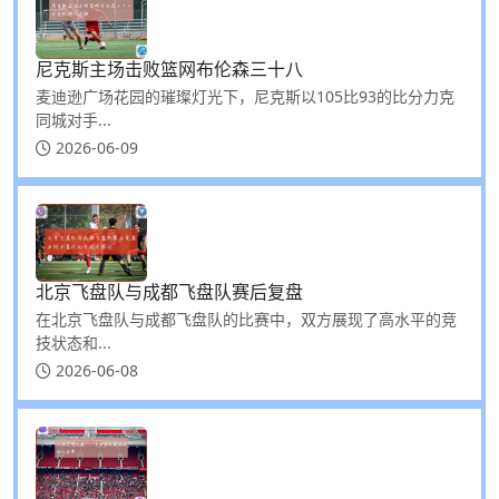
尼克斯主场击败篮网布伦森三十八
麦迪逊广场花园的璀璨灯光下，尼克斯以105比93的比分力克
同城对手...
2026-06-09
北京飞盘队与成都飞盘队赛后复盘
在北京飞盘队与成都飞盘队的比赛中，双方展现了高水平的竞
技状态和...
2026-06-08